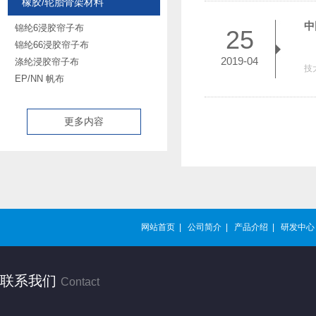
橡胶/轮胎骨架材料
中
锦纶6浸胶帘子布
25
锦纶66浸胶帘子布
作
2019-04
涤纶浸胶帘子布
技
EP/NN 帆布
更多内容
网站首页
|
公司简介
|
产品介绍
|
研发中心
联系我们
Contact