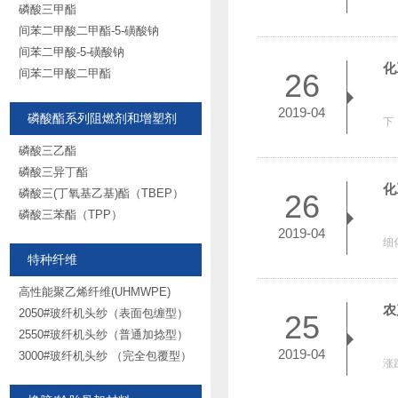
磷酸三甲酯
间苯二甲酸二甲酯-5-磺酸钠
间苯二甲酸-5-磺酸钠
化
间苯二甲酸二甲酯
26
前
2019-04
磷酸酯系列阻燃剂和增塑剂
下
磷酸三乙酯
磷酸三异丁酯
化
磷酸三(丁氧基乙基)酯（TBEP）
26
磷酸三苯酯（TPP）
目
2019-04
细
特种纤维
高性能聚乙烯纤维(UHMWPE)
农
2050#玻纤机头纱（表面包缠型）
25
2550#玻纤机头纱（普通加捻型）
昨
2019-04
3000#玻纤机头纱 （完全包覆型）
涨