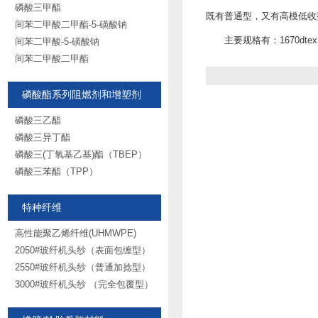
磷酸三甲酯
既有普通型，又有高模低收
间苯二甲酸二甲酯-5-磺酸钠
主要规格有：1670dtex、
间苯二甲酸-5-磺酸钠
间苯二甲酸二甲酯
磷酸酯系列阻燃剂和增塑剂
磷酸三乙酯
磷酸三异丁酯
磷酸三(丁氧基乙基)酯（TBEP）
磷酸三苯酯（TPP）
特种纤维
高性能聚乙烯纤维(UHMWPE)
2050#玻纤机头纱（表面包缠型）
2550#玻纤机头纱（普通加捻型）
3000#玻纤机头纱 （完全包覆型）